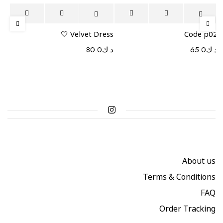
Select
Select
Velvet Dress 🤍
Code p02
د.ك
65.0
د.ك
80.0
options
options
About us
Terms & Conditions
FAQ
Order Tracking